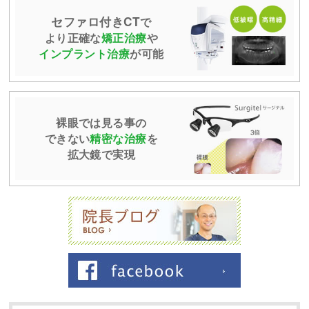
セファロ付きCT
で
より正確な
矯正治療
や
インプラント治療
が可能
裸眼では見る事の
できない
精密な治療
を
拡大鏡で実現