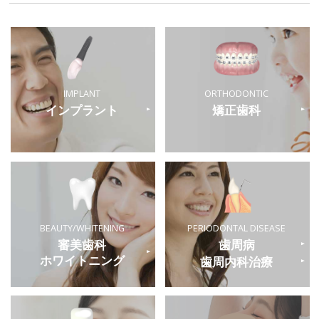
IMPLANT
ORTHODONTIC
インプラント
矯正歯科
BEAUTY/WHITENING
PERIODONTAL
DISEASE
審美歯科
歯周病
ホワイトニング
歯周内科治療