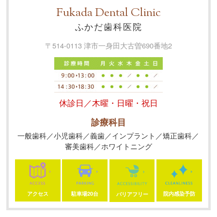
Fukada Dental Clinic
ふかだ歯科医院
〒514-0113
津市一身田大古曽690番地2
休診日／木曜・日曜・祝日
診療科目
一般歯科／小児歯科／義歯
／
インプラント／矯正歯科
／
審美歯科／ホワイトニング
アクセス
駐車場
20
台
院内感染予防
バリアフリー