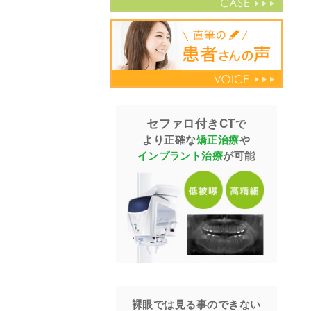
セファロ付きCT
で
より正確な
矯正治療
や
インプラント治療
が可能
裸眼では見る事の
できない