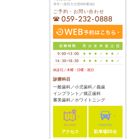
津市一身田大古曽690番地2
ご予約・お問い合わせ
休診日／木曜・日曜・祝日
診療科目
一般歯科／小児歯科／義歯
インプラント／矯正歯科
審美歯科／ホワイトニング
20
アクセス
駐車場
台