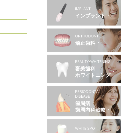
IMPLANT
インプラント
ORTHODONTIC
矯正歯科
BEAUTY/WHITENING
審美歯科
ホワイトニング
PERIODONTAL
DISEASE
歯周病
歯周内科治療
WHITE SPOT