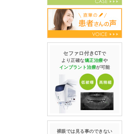
セファロ付きCT
で
より正確な
矯正治療
や
インプラント治療
が可能
裸眼では見る事の
できない