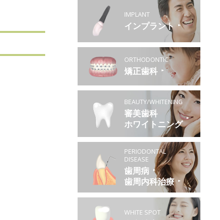
IMPLANT
インプラント
ORTHODONTIC
矯正歯科
BEAUTY/WHITENING
審美歯科
ホワイトニング
PERIODONTAL
DISEASE
歯周病
歯周内科治療
WHITE SPOT