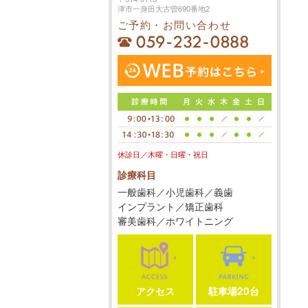
津市一身田大古曽690番地2
ご予約・お問い合わせ
休診日／木曜・日曜・祝日
診療科目
一般歯科／小児歯科／義歯
インプラント／矯正歯科
審美歯科／ホワイトニング
20
アクセス
駐車場
台